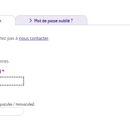
n
(
Mot de passe oublié ?
o
itez pas à
nous contacter
.
n
g
ires.
l
l
*
e
t
a
c
juscules / minuscules)
t
i