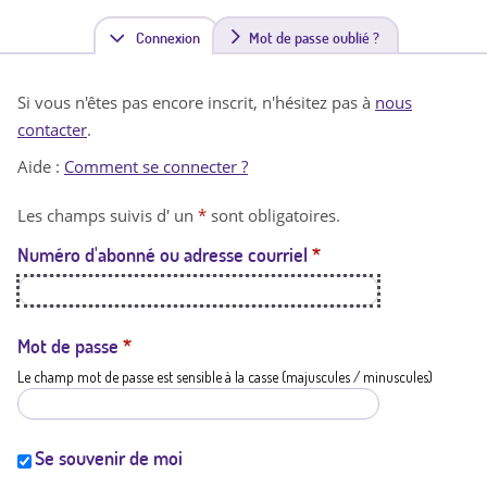
Connexion
(
Mot de passe oublié ?
o
Si vous n'êtes pas encore inscrit, n'hésitez pas à
nous
n
contacter
.
g
Aide :
Comment se connecter ?
l
Les champs suivis d' un
*
sont obligatoires.
e
Numéro d'abonné ou adresse courriel
*
t
a
c
Mot de passe
*
Le champ mot de passe est sensible à la casse (majuscules / minuscules)
t
i
f
Se souvenir de moi