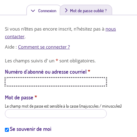
Connexion
(
Mot de passe oublié ?
o
Si vous n'êtes pas encore inscrit, n'hésitez pas à
nous
n
contacter
.
g
Aide :
Comment se connecter ?
l
Les champs suivis d' un
*
sont obligatoires.
e
Numéro d'abonné ou adresse courriel
*
t
a
c
Mot de passe
*
Le champ mot de passe est sensible à la casse (majuscules / minuscules)
t
i
f
Se souvenir de moi