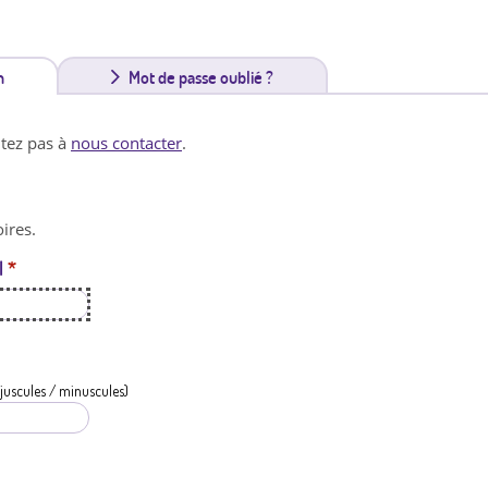
n
(
Mot de passe oublié ?
o
itez pas à
nous contacter
.
n
g
ires.
l
l
*
e
t
a
c
juscules / minuscules)
t
i