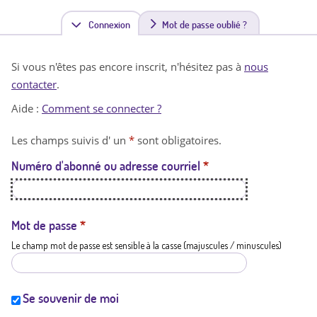
Connexion
(
Mot de passe oublié ?
o
Si vous n'êtes pas encore inscrit, n'hésitez pas à
nous
n
contacter
.
g
Aide :
Comment se connecter ?
l
Les champs suivis d' un
*
sont obligatoires.
e
Numéro d'abonné ou adresse courriel
*
t
a
c
Mot de passe
*
Le champ mot de passe est sensible à la casse (majuscules / minuscules)
t
i
f
Se souvenir de moi