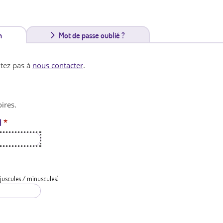
n
(
Mot de passe oublié ?
o
itez pas à
nous contacter
.
n
g
ires.
l
l
*
e
t
a
c
juscules / minuscules)
t
i