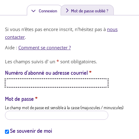
Connexion
(
Mot de passe oublié ?
o
Si vous n'êtes pas encore inscrit, n'hésitez pas à
nous
n
contacter
.
g
Aide :
Comment se connecter ?
l
Les champs suivis d' un
*
sont obligatoires.
e
Numéro d'abonné ou adresse courriel
*
t
a
c
Mot de passe
*
Le champ mot de passe est sensible à la casse (majuscules / minuscules)
t
i
f
Se souvenir de moi