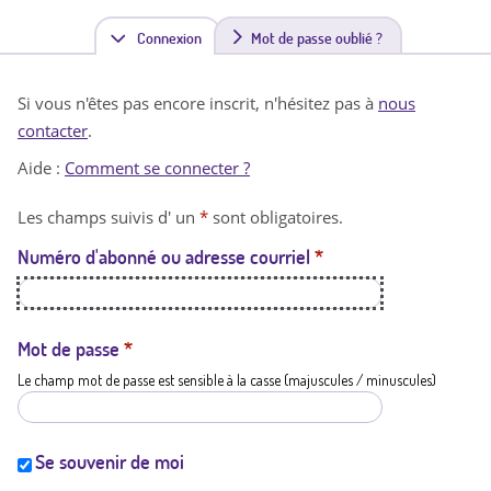
Connexion
(
Mot de passe oublié ?
o
Si vous n'êtes pas encore inscrit, n'hésitez pas à
nous
n
contacter
.
g
Aide :
Comment se connecter ?
l
Les champs suivis d' un
*
sont obligatoires.
e
Numéro d'abonné ou adresse courriel
*
t
a
c
Mot de passe
*
Le champ mot de passe est sensible à la casse (majuscules / minuscules)
t
i
f
Se souvenir de moi