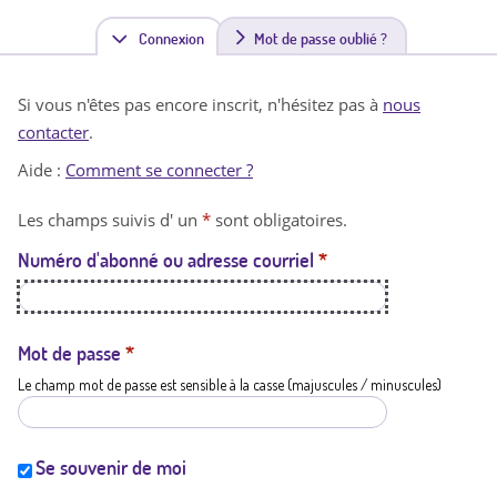
Connexion
(
Mot de passe oublié ?
o
Si vous n'êtes pas encore inscrit, n'hésitez pas à
nous
n
contacter
.
g
Aide :
Comment se connecter ?
l
Les champs suivis d' un
*
sont obligatoires.
e
Numéro d'abonné ou adresse courriel
*
t
a
c
Mot de passe
*
Le champ mot de passe est sensible à la casse (majuscules / minuscules)
t
i
f
Se souvenir de moi