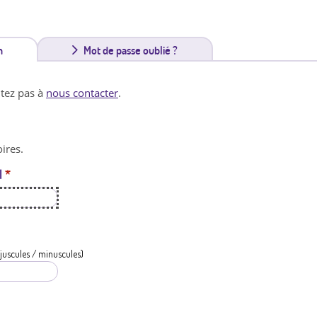
n
(
Mot de passe oublié ?
o
itez pas à
nous contacter
.
n
g
ires.
l
l
*
e
t
a
c
juscules / minuscules)
t
i