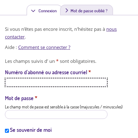
Connexion
(
Mot de passe oublié ?
o
Si vous n'êtes pas encore inscrit, n'hésitez pas à
nous
n
contacter
.
g
Aide :
Comment se connecter ?
l
Les champs suivis d' un
*
sont obligatoires.
e
Numéro d'abonné ou adresse courriel
*
t
a
c
Mot de passe
*
Le champ mot de passe est sensible à la casse (majuscules / minuscules)
t
i
f
Se souvenir de moi