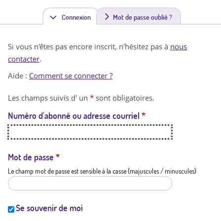
Connexion
(
Mot de passe oublié ?
o
Si vous n'êtes pas encore inscrit, n'hésitez pas à
nous
n
contacter
.
g
Aide :
Comment se connecter ?
l
Les champs suivis d' un
*
sont obligatoires.
e
Numéro d'abonné ou adresse courriel
*
t
a
c
Mot de passe
*
Le champ mot de passe est sensible à la casse (majuscules / minuscules)
t
i
f
Se souvenir de moi