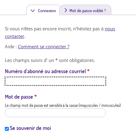
Connexion
(
Mot de passe oublié ?
o
Si vous n'êtes pas encore inscrit, n'hésitez pas à
nous
n
contacter
.
g
Aide :
Comment se connecter ?
l
Les champs suivis d' un
*
sont obligatoires.
e
Numéro d'abonné ou adresse courriel
*
t
a
c
Mot de passe
*
Le champ mot de passe est sensible à la casse (majuscules / minuscules)
t
i
f
Se souvenir de moi