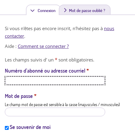
Connexion
(
Mot de passe oublié ?
o
Si vous n'êtes pas encore inscrit, n'hésitez pas à
nous
n
contacter
.
g
Aide :
Comment se connecter ?
l
Les champs suivis d' un
*
sont obligatoires.
e
Numéro d'abonné ou adresse courriel
*
t
a
c
Mot de passe
*
Le champ mot de passe est sensible à la casse (majuscules / minuscules)
t
i
f
Se souvenir de moi