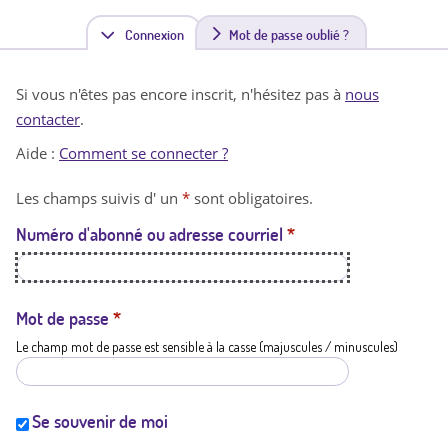
Connexion
(
Mot de passe oublié ?
o
Si vous n'êtes pas encore inscrit, n'hésitez pas à
nous
n
contacter
.
g
Aide :
Comment se connecter ?
l
Les champs suivis d' un
*
sont obligatoires.
e
Numéro d'abonné ou adresse courriel
*
t
a
c
Mot de passe
*
Le champ mot de passe est sensible à la casse (majuscules / minuscules)
t
i
f
Se souvenir de moi