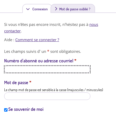
Connexion
(
Mot de passe oublié ?
o
Si vous n'êtes pas encore inscrit, n'hésitez pas à
nous
n
contacter
.
g
Aide :
Comment se connecter ?
l
Les champs suivis d' un
*
sont obligatoires.
e
Numéro d'abonné ou adresse courriel
*
t
a
c
Mot de passe
*
Le champ mot de passe est sensible à la casse (majuscules / minuscules)
t
i
f
Se souvenir de moi