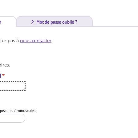
n
(
Mot de passe oublié ?
o
itez pas à
nous contacter
.
n
g
ires.
l
l
*
e
t
a
c
juscules / minuscules)
t
i