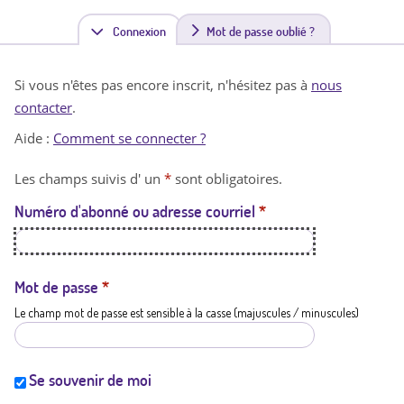
Connexion
(
Mot de passe oublié ?
o
Si vous n'êtes pas encore inscrit, n'hésitez pas à
nous
n
contacter
.
g
Aide :
Comment se connecter ?
l
Les champs suivis d' un
*
sont obligatoires.
e
Numéro d'abonné ou adresse courriel
*
t
a
c
Mot de passe
*
Le champ mot de passe est sensible à la casse (majuscules / minuscules)
t
i
f
Se souvenir de moi