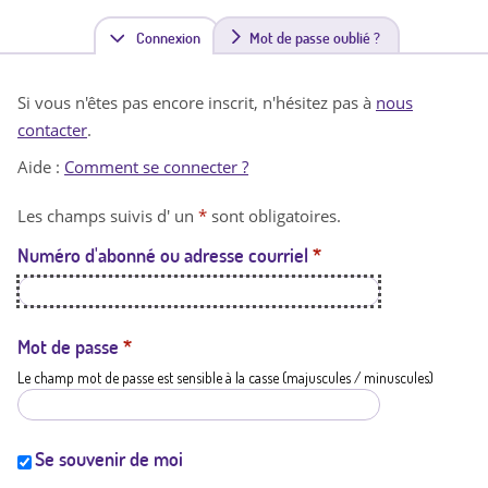
Connexion
(
Mot de passe oublié ?
o
Si vous n'êtes pas encore inscrit, n'hésitez pas à
nous
n
contacter
.
g
Aide :
Comment se connecter ?
l
Les champs suivis d' un
*
sont obligatoires.
e
Numéro d'abonné ou adresse courriel
*
t
a
c
Mot de passe
*
Le champ mot de passe est sensible à la casse (majuscules / minuscules)
t
i
f
Se souvenir de moi