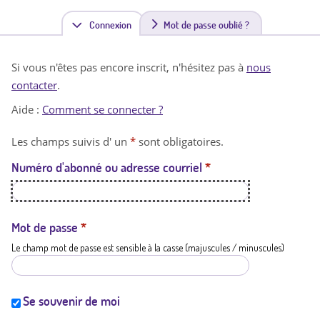
Connexion
(
Mot de passe oublié ?
o
Si vous n'êtes pas encore inscrit, n'hésitez pas à
nous
n
contacter
.
g
Aide :
Comment se connecter ?
l
Les champs suivis d' un
*
sont obligatoires.
e
Numéro d'abonné ou adresse courriel
*
t
a
c
Mot de passe
*
Le champ mot de passe est sensible à la casse (majuscules / minuscules)
t
i
f
Se souvenir de moi