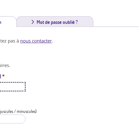
n
(
Mot de passe oublié ?
o
itez pas à
nous contacter
.
n
g
ires.
l
l
*
e
t
a
c
juscules / minuscules)
t
i