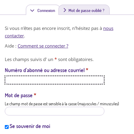
Connexion
(
Mot de passe oublié ?
o
Si vous n'êtes pas encore inscrit, n'hésitez pas à
nous
n
contacter
.
g
Aide :
Comment se connecter ?
l
Les champs suivis d' un
*
sont obligatoires.
e
Numéro d'abonné ou adresse courriel
*
t
a
c
Mot de passe
*
Le champ mot de passe est sensible à la casse (majuscules / minuscules)
t
i
f
Se souvenir de moi