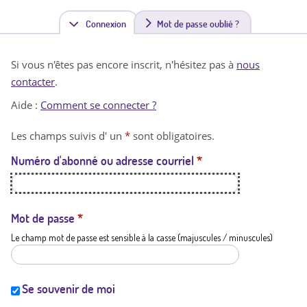
Connexion
(
Mot de passe oublié ?
o
Si vous n'êtes pas encore inscrit, n'hésitez pas à
nous
n
contacter
.
g
Aide :
Comment se connecter ?
l
Les champs suivis d' un
*
sont obligatoires.
e
Numéro d'abonné ou adresse courriel
*
t
a
c
Mot de passe
*
Le champ mot de passe est sensible à la casse (majuscules / minuscules)
t
i
f
Se souvenir de moi