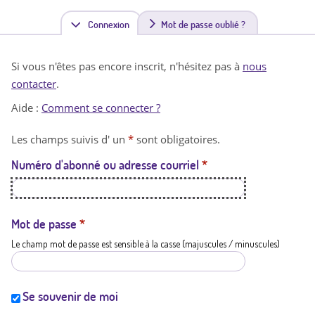
Connexion
(
Mot de passe oublié ?
o
Si vous n'êtes pas encore inscrit, n'hésitez pas à
nous
n
contacter
.
g
Aide :
Comment se connecter ?
l
Les champs suivis d' un
*
sont obligatoires.
e
Numéro d'abonné ou adresse courriel
*
t
a
c
Mot de passe
*
Le champ mot de passe est sensible à la casse (majuscules / minuscules)
t
i
f
Se souvenir de moi