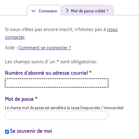
Connexion
(
Mot de passe oublié ?
o
Si vous n'êtes pas encore inscrit, n'hésitez pas à
nous
n
contacter
.
g
Aide :
Comment se connecter ?
l
Les champs suivis d' un
*
sont obligatoires.
e
Numéro d'abonné ou adresse courriel
*
t
a
c
Mot de passe
*
Le champ mot de passe est sensible à la casse (majuscules / minuscules)
t
i
f
Se souvenir de moi