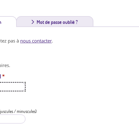
n
(
Mot de passe oublié ?
o
itez pas à
nous contacter
.
n
g
ires.
l
l
*
e
t
a
c
juscules / minuscules)
t
i