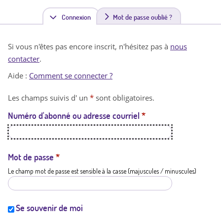
Connexion
(
Mot de passe oublié ?
o
Si vous n'êtes pas encore inscrit, n'hésitez pas à
nous
n
contacter
.
g
Aide :
Comment se connecter ?
l
Les champs suivis d' un
*
sont obligatoires.
e
Numéro d'abonné ou adresse courriel
*
t
a
c
Mot de passe
*
Le champ mot de passe est sensible à la casse (majuscules / minuscules)
t
i
f
Se souvenir de moi