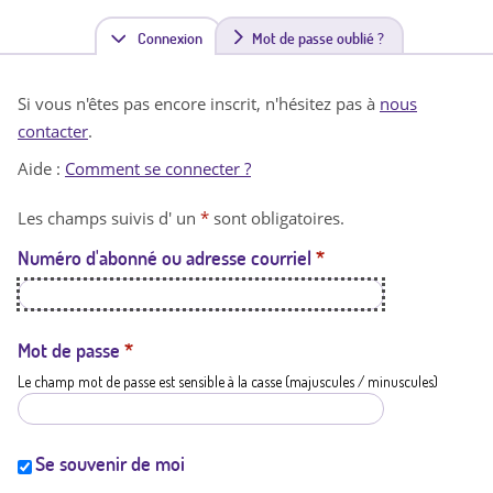
Connexion
(
Mot de passe oublié ?
o
Si vous n'êtes pas encore inscrit, n'hésitez pas à
nous
n
contacter
.
g
Aide :
Comment se connecter ?
l
Les champs suivis d' un
*
sont obligatoires.
e
Numéro d'abonné ou adresse courriel
*
t
a
c
Mot de passe
*
Le champ mot de passe est sensible à la casse (majuscules / minuscules)
t
i
f
Se souvenir de moi