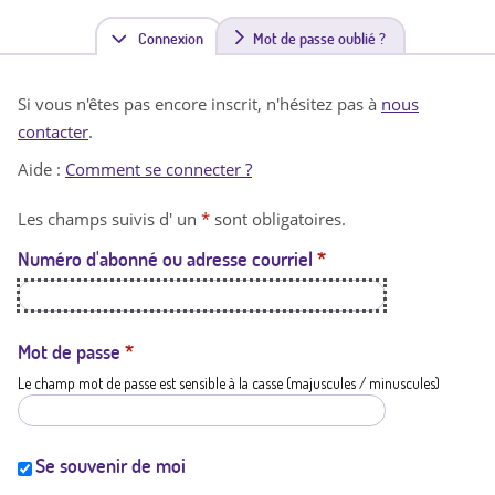
Connexion
(
Mot de passe oublié ?
o
Si vous n'êtes pas encore inscrit, n'hésitez pas à
nous
n
contacter
.
g
Aide :
Comment se connecter ?
l
Les champs suivis d' un
*
sont obligatoires.
e
Numéro d'abonné ou adresse courriel
*
t
a
c
Mot de passe
*
Le champ mot de passe est sensible à la casse (majuscules / minuscules)
t
i
f
Se souvenir de moi