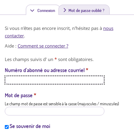
Connexion
(
Mot de passe oublié ?
o
Si vous n'êtes pas encore inscrit, n'hésitez pas à
nous
n
contacter
.
g
Aide :
Comment se connecter ?
l
Les champs suivis d' un
*
sont obligatoires.
e
Numéro d'abonné ou adresse courriel
*
t
a
c
Mot de passe
*
Le champ mot de passe est sensible à la casse (majuscules / minuscules)
t
i
f
Se souvenir de moi