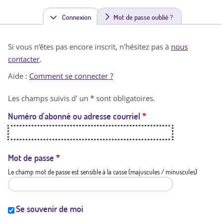
Connexion
(
Mot de passe oublié ?
o
Si vous n'êtes pas encore inscrit, n'hésitez pas à
nous
n
contacter
.
g
Aide :
Comment se connecter ?
l
Les champs suivis d' un
*
sont obligatoires.
e
Numéro d'abonné ou adresse courriel
*
t
a
c
Mot de passe
*
Le champ mot de passe est sensible à la casse (majuscules / minuscules)
t
i
f
Se souvenir de moi