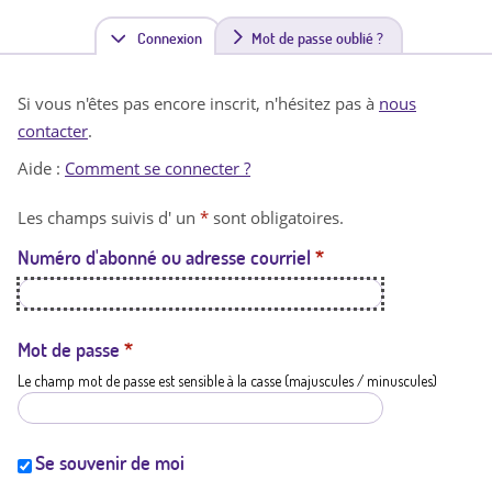
Connexion
(
Mot de passe oublié ?
o
Si vous n'êtes pas encore inscrit, n'hésitez pas à
nous
n
contacter
.
g
Aide :
Comment se connecter ?
l
Les champs suivis d' un
*
sont obligatoires.
e
Numéro d'abonné ou adresse courriel
*
t
a
c
Mot de passe
*
Le champ mot de passe est sensible à la casse (majuscules / minuscules)
t
i
f
Se souvenir de moi