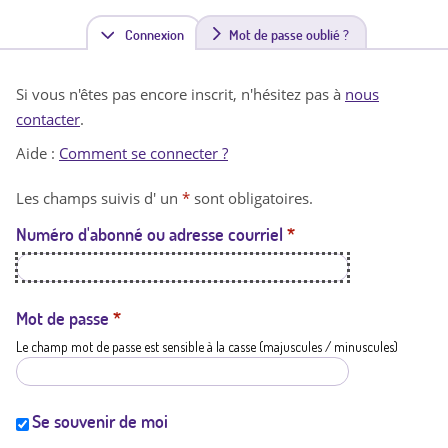
Connexion
(
Mot de passe oublié ?
o
Si vous n'êtes pas encore inscrit, n'hésitez pas à
nous
n
contacter
.
g
Aide :
Comment se connecter ?
l
Les champs suivis d' un
*
sont obligatoires.
e
Numéro d'abonné ou adresse courriel
*
t
a
c
Mot de passe
*
Le champ mot de passe est sensible à la casse (majuscules / minuscules)
t
i
f
Se souvenir de moi