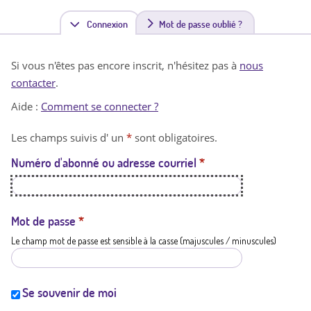
Connexion
(
Mot de passe oublié ?
o
Si vous n'êtes pas encore inscrit, n'hésitez pas à
nous
n
contacter
.
g
Aide :
Comment se connecter ?
l
Les champs suivis d' un
*
sont obligatoires.
e
Numéro d'abonné ou adresse courriel
*
t
a
c
Mot de passe
*
Le champ mot de passe est sensible à la casse (majuscules / minuscules)
t
i
f
Se souvenir de moi