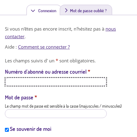
Connexion
(
Mot de passe oublié ?
o
Si vous n'êtes pas encore inscrit, n'hésitez pas à
nous
n
contacter
.
g
Aide :
Comment se connecter ?
l
Les champs suivis d' un
*
sont obligatoires.
e
Numéro d'abonné ou adresse courriel
*
t
a
c
Mot de passe
*
Le champ mot de passe est sensible à la casse (majuscules / minuscules)
t
i
f
Se souvenir de moi