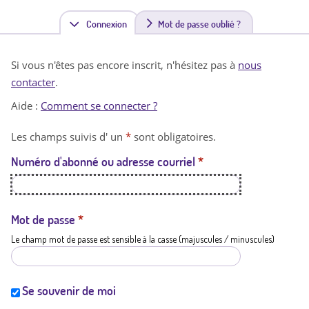
Connexion
(
Mot de passe oublié ?
o
Si vous n'êtes pas encore inscrit, n'hésitez pas à
nous
n
contacter
.
g
Aide :
Comment se connecter ?
l
Les champs suivis d' un
*
sont obligatoires.
e
Numéro d'abonné ou adresse courriel
*
t
a
c
Mot de passe
*
Le champ mot de passe est sensible à la casse (majuscules / minuscules)
t
i
f
Se souvenir de moi