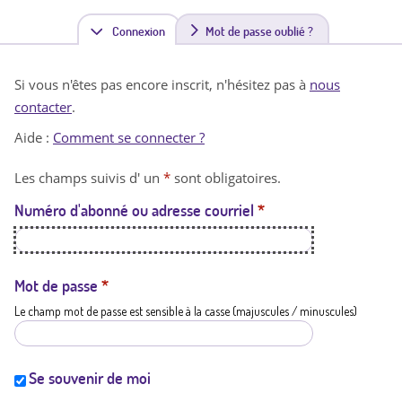
Connexion
(
Mot de passe oublié ?
o
Si vous n'êtes pas encore inscrit, n'hésitez pas à
nous
n
contacter
.
g
Aide :
Comment se connecter ?
l
Les champs suivis d' un
*
sont obligatoires.
e
Numéro d'abonné ou adresse courriel
*
t
a
c
Mot de passe
*
Le champ mot de passe est sensible à la casse (majuscules / minuscules)
t
i
f
Se souvenir de moi