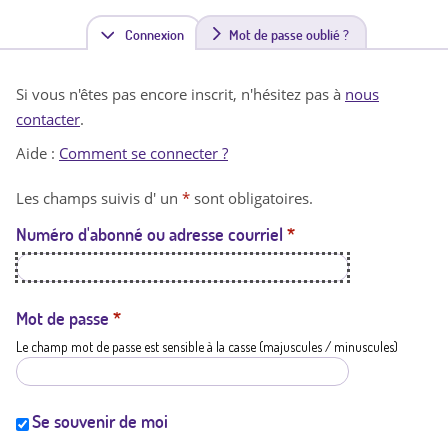
Connexion
(
Mot de passe oublié ?
o
Si vous n'êtes pas encore inscrit, n'hésitez pas à
nous
n
contacter
.
g
Aide :
Comment se connecter ?
l
Les champs suivis d' un
*
sont obligatoires.
e
Numéro d'abonné ou adresse courriel
*
t
a
c
Mot de passe
*
Le champ mot de passe est sensible à la casse (majuscules / minuscules)
t
i
f
Se souvenir de moi