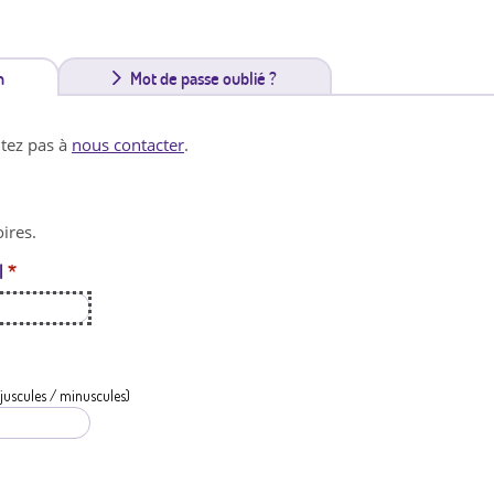
n
(
Mot de passe oublié ?
o
itez pas à
nous contacter
.
n
g
ires.
l
l
*
e
t
a
c
juscules / minuscules)
t
i