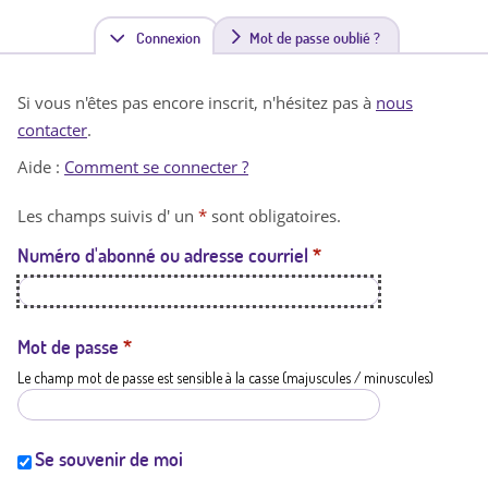
Connexion
(
Mot de passe oublié ?
o
Si vous n'êtes pas encore inscrit, n'hésitez pas à
nous
n
contacter
.
g
Aide :
Comment se connecter ?
l
Les champs suivis d' un
*
sont obligatoires.
e
Numéro d'abonné ou adresse courriel
*
t
a
c
Mot de passe
*
Le champ mot de passe est sensible à la casse (majuscules / minuscules)
t
i
f
Se souvenir de moi