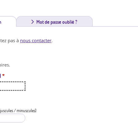
n
(
Mot de passe oublié ?
o
itez pas à
nous contacter
.
n
g
ires.
l
l
*
e
t
a
c
juscules / minuscules)
t
i