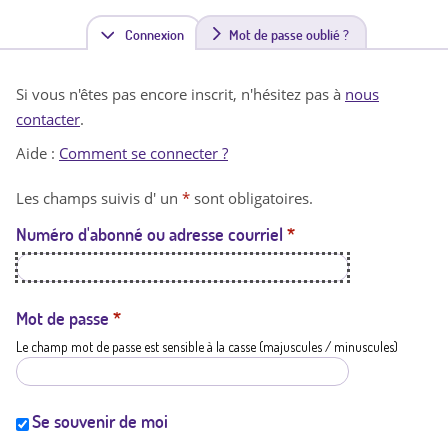
Connexion
(
Mot de passe oublié ?
o
Si vous n'êtes pas encore inscrit, n'hésitez pas à
nous
n
contacter
.
g
Aide :
Comment se connecter ?
l
Les champs suivis d' un
*
sont obligatoires.
e
Numéro d'abonné ou adresse courriel
*
t
a
c
Mot de passe
*
Le champ mot de passe est sensible à la casse (majuscules / minuscules)
t
i
f
Se souvenir de moi