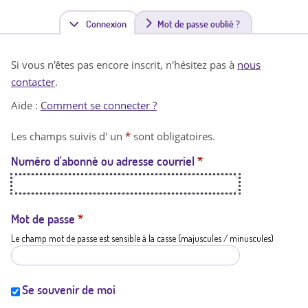
Connexion
(
Mot de passe oublié ?
o
Si vous n'êtes pas encore inscrit, n'hésitez pas à
nous
n
contacter
.
g
Aide :
Comment se connecter ?
l
Les champs suivis d' un
*
sont obligatoires.
e
Numéro d'abonné ou adresse courriel
*
t
a
c
Mot de passe
*
Le champ mot de passe est sensible à la casse (majuscules / minuscules)
t
i
f
Se souvenir de moi