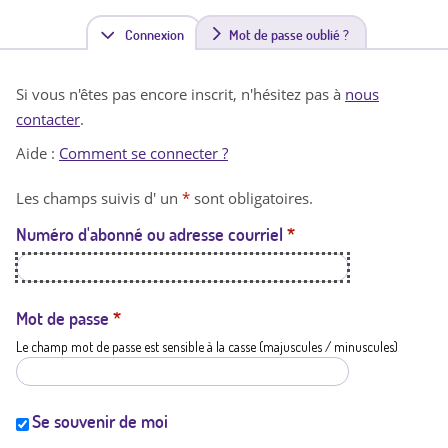
Connexion
(
Mot de passe oublié ?
o
Si vous n'êtes pas encore inscrit, n'hésitez pas à
nous
n
contacter
.
g
Aide :
Comment se connecter ?
l
Les champs suivis d' un
*
sont obligatoires.
e
Numéro d'abonné ou adresse courriel
*
t
a
c
Mot de passe
*
Le champ mot de passe est sensible à la casse (majuscules / minuscules)
t
i
f
Se souvenir de moi