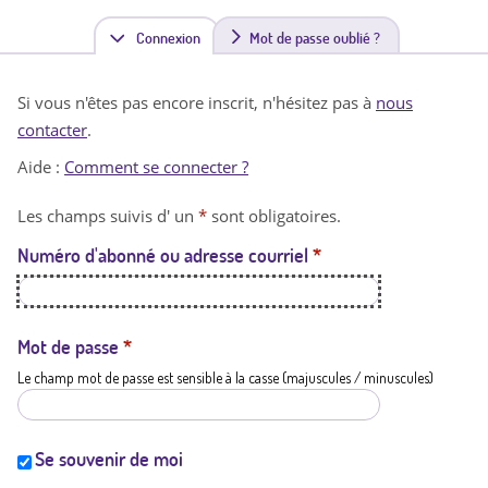
Connexion
(
Mot de passe oublié ?
o
Si vous n'êtes pas encore inscrit, n'hésitez pas à
nous
n
contacter
.
g
Aide :
Comment se connecter ?
l
Les champs suivis d' un
*
sont obligatoires.
e
Numéro d'abonné ou adresse courriel
*
t
a
c
Mot de passe
*
Le champ mot de passe est sensible à la casse (majuscules / minuscules)
t
i
f
Se souvenir de moi