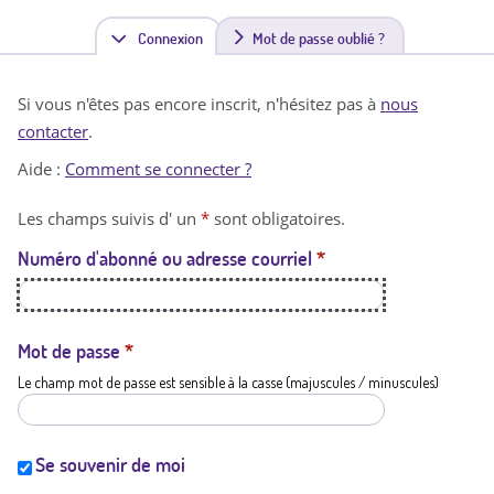
Connexion
(
Mot de passe oublié ?
o
Si vous n'êtes pas encore inscrit, n'hésitez pas à
nous
n
contacter
.
g
Aide :
Comment se connecter ?
l
Les champs suivis d' un
*
sont obligatoires.
e
Numéro d'abonné ou adresse courriel
*
t
a
c
Mot de passe
*
Le champ mot de passe est sensible à la casse (majuscules / minuscules)
t
i
f
Se souvenir de moi