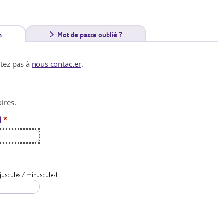
n
(
Mot de passe oublié ?
o
itez pas à
nous contacter
.
n
g
ires.
l
l
*
e
t
a
c
juscules / minuscules)
t
i