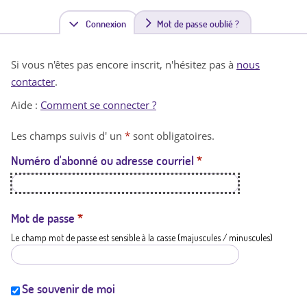
Connexion
(
Mot de passe oublié ?
o
Si vous n'êtes pas encore inscrit, n'hésitez pas à
nous
n
contacter
.
g
Aide :
Comment se connecter ?
l
Les champs suivis d' un
*
sont obligatoires.
e
Numéro d'abonné ou adresse courriel
*
t
a
c
Mot de passe
*
Le champ mot de passe est sensible à la casse (majuscules / minuscules)
t
i
f
Se souvenir de moi