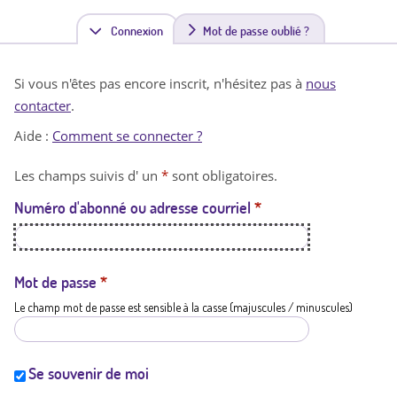
Connexion
(
Mot de passe oublié ?
o
Si vous n'êtes pas encore inscrit, n'hésitez pas à
nous
n
contacter
.
g
Aide :
Comment se connecter ?
l
Les champs suivis d' un
*
sont obligatoires.
e
Numéro d'abonné ou adresse courriel
*
t
a
c
Mot de passe
*
Le champ mot de passe est sensible à la casse (majuscules / minuscules)
t
i
f
Se souvenir de moi