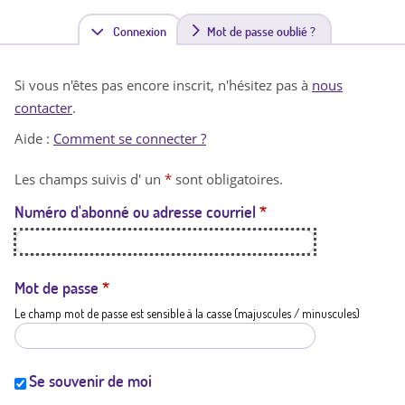
Connexion
(
Mot de passe oublié ?
o
Si vous n'êtes pas encore inscrit, n'hésitez pas à
nous
n
contacter
.
g
Aide :
Comment se connecter ?
l
Les champs suivis d' un
*
sont obligatoires.
e
Numéro d'abonné ou adresse courriel
*
t
a
c
Mot de passe
*
Le champ mot de passe est sensible à la casse (majuscules / minuscules)
t
i
f
Se souvenir de moi